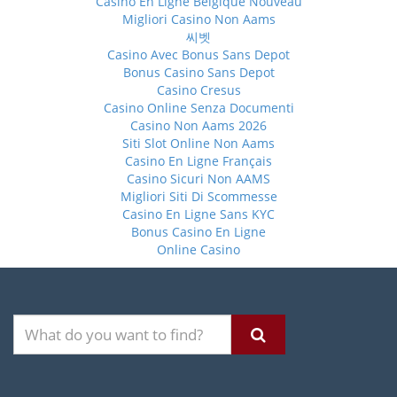
Casino En Ligne Belgique Nouveau
Migliori Casino Non Aams
씨벳
Casino Avec Bonus Sans Depot
Bonus Casino Sans Depot
Casino Cresus
Casino Online Senza Documenti
Casino Non Aams 2026
Siti Slot Online Non Aams
Casino En Ligne Français
Casino Sicuri Non AAMS
Migliori Siti Di Scommesse
Casino En Ligne Sans KYC
Bonus Casino En Ligne
Online Casino