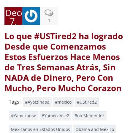
December
7,
1
2014
Lo que #USTired2 ha logrado
Desde que Comenzamos
Estos Esfuerzos Hace Menos
de Tres Semanas Atrás, Sin
NADA de Dinero, Pero Con
Mucho, Pero Mucho Corazon
Tags :
#Ayotzinapa
#mexico
#UStired2
#Yamecansé
#Yamecanse2
Bob Menendez
Mexicanos en Estados Unidos
Obama and Mexico