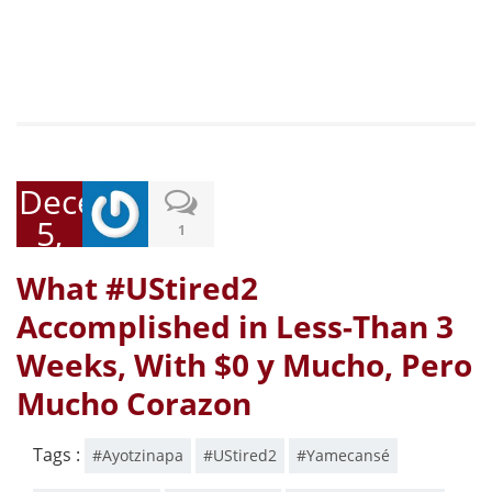
December
5,
1
2014
What #UStired2
Accomplished in Less-Than 3
Weeks, With $0 y Mucho, Pero
Mucho Corazon
Tags :
#Ayotzinapa
#UStired2
#Yamecansé