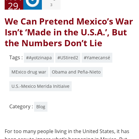
29,
3
2014
We Can Pretend Mexico’s War
Isn’t ‘Made in the U.S.A.’, But
the Numbers Don’t Lie
Tags :
#Ayotzinapa
#UStired2
#Yamecansé
MExico drug war
Obama and Peña-Nieto
U.S.-Mexico Merida Initiaive
Category :
Blog
For too many people living in the United States, it has